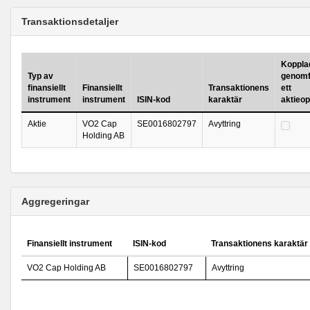
Transaktionsdetaljer
Kopplad 
Typ av
genomf
finansiellt
Finansiellt
Transaktionens
ett
instrument
instrument
ISIN-kod
karaktär
aktieo
Aktie
VO2 Cap
SE0016802797
Avyttring
Holding AB
Aggregeringar
Finansiellt instrument
ISIN-kod
Transaktionens karaktär
VO2 Cap Holding AB
SE0016802797
Avyttring