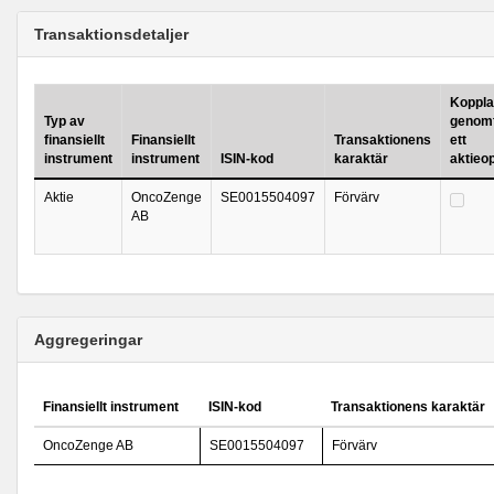
Transaktionsdetaljer
Kopplad
Typ av
genomf
finansiellt
Finansiellt
Transaktionens
ett
instrument
instrument
ISIN-kod
karaktär
aktieo
Aktie
OncoZenge
SE0015504097
Förvärv
AB
Aggregeringar
Finansiellt instrument
ISIN-kod
Transaktionens karaktär
OncoZenge AB
SE0015504097
Förvärv