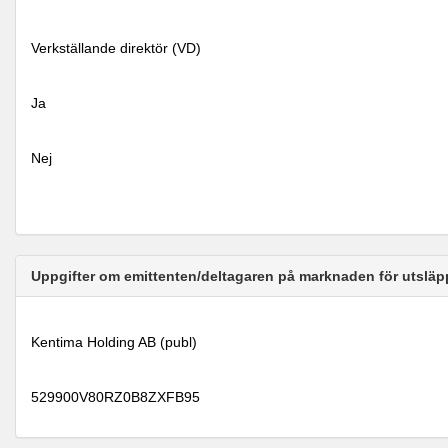
Verkställande direktör (VD)
Ja
Nej
Uppgifter om emittenten/deltagaren på marknaden för utsläp
Kentima Holding AB (publ)
529900V80RZ0B8ZXFB95