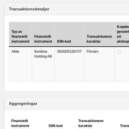
Transaktionsdetaljer
Kopplad 
Typ av
genomf
finansiellt
Finansiellt
Transaktionens
ett
instrument
instrument
ISIN-kod
karaktär
aktieo
Aktie
Kentima
SE0005100757
Förvärv
Holding AB
Aggregeringar
Finansiellt
Transaktionens
instrument
ISIN-kod
karaktär
Tran