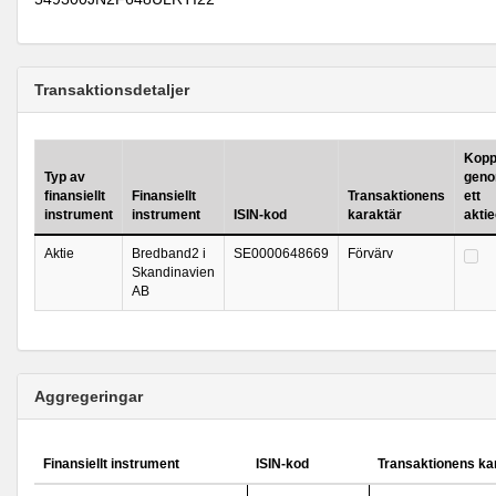
Transaktionsdetaljer
Koppl
Typ av
geno
finansiellt
Finansiellt
Transaktionens
ett
instrument
instrument
ISIN-kod
karaktär
akti
Aktie
Bredband2 i
SE0000648669
Förvärv
Skandinavien
AB
Aggregeringar
Finansiellt instrument
ISIN-kod
Transaktionens ka