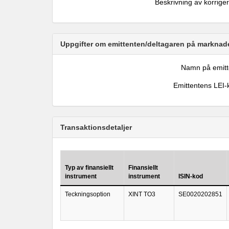
Beskrivning av korrige
Uppgifter om emittenten/deltagaren på marknade
Namn på emitt
Emittentens LEI-
Transaktionsdetaljer
Typ av finansiellt
Finansiellt
instrument
instrument
ISIN-kod
Teckningsoption
XINT TO3
SE0020202851