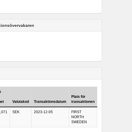
ktionsövervakaren
s
Plats för
het
Valutakod
Transaktionsdatum
transaktionen
0,071
SEK
2023-12-05
FIRST
NORTH
SWEDEN