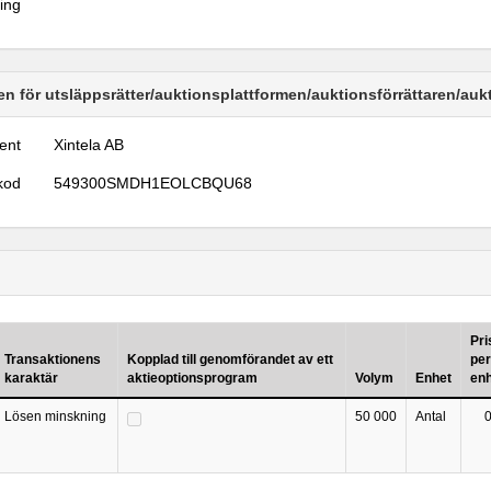
ring
n för utsläppsrätter/auktionsplattformen/auktionsförrättaren/au
ent
Xintela AB
kod
549300SMDH1EOLCBQU68
Pri
Transaktionens
Kopplad till genomförandet av ett
per
karaktär
aktieoptionsprogram
Volym
Enhet
en
Lösen minskning
50 000
Antal