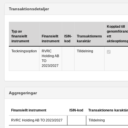
Transaktionsdetaljer
Kopplad till
Typ av
genomförand
finansiellt
Finansiellt
ISIN-
Transaktionens
ett
instrument
instrument
kod
karaktär
aktieoption
Teckningsoption
RVRC
Tilldelning
Holding AB
TO
2023/2027
Aggregeringar
Finansiellt instrument
ISIN-kod
Transaktionens karaktä
RVRC Holding AB TO 2023/2027
Tilldelning