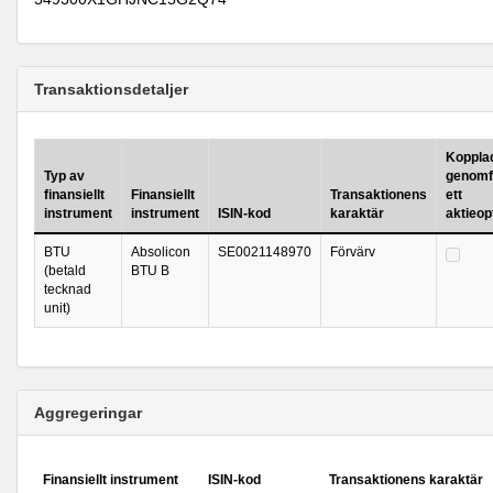
Transaktionsdetaljer
Kopplad 
Typ av
genomf
finansiellt
Finansiellt
Transaktionens
ett
instrument
instrument
ISIN-kod
karaktär
aktieo
BTU
Absolicon
SE0021148970
Förvärv
(betald
BTU B
tecknad
unit)
Aggregeringar
Finansiellt instrument
ISIN-kod
Transaktionens karaktär