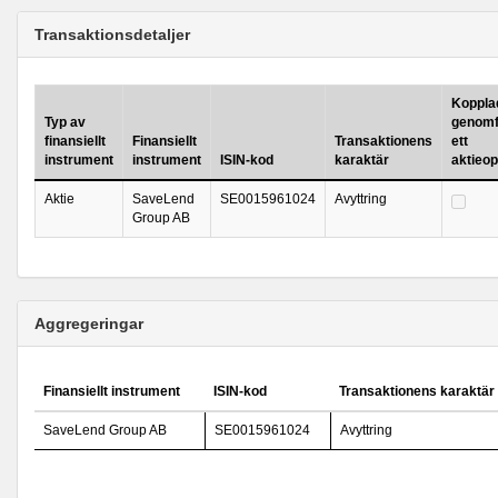
Transaktionsdetaljer
Kopplad 
Typ av
genomf
finansiellt
Finansiellt
Transaktionens
ett
instrument
instrument
ISIN-kod
karaktär
aktieo
Aktie
SaveLend
SE0015961024
Avyttring
Group AB
Aggregeringar
Finansiellt instrument
ISIN-kod
Transaktionens karaktär
SaveLend Group AB
SE0015961024
Avyttring