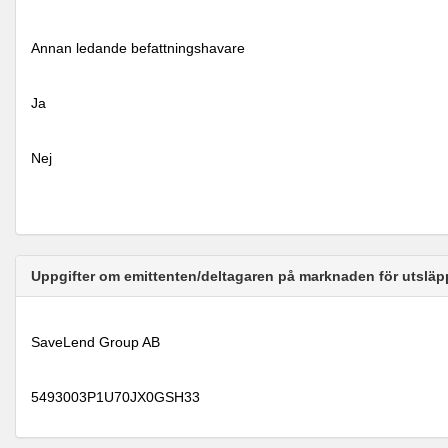
Annan ledande befattningshavare
Ja
Nej
Uppgifter om emittenten/deltagaren på marknaden för utsläp
SaveLend Group AB
5493003P1U70JX0GSH33