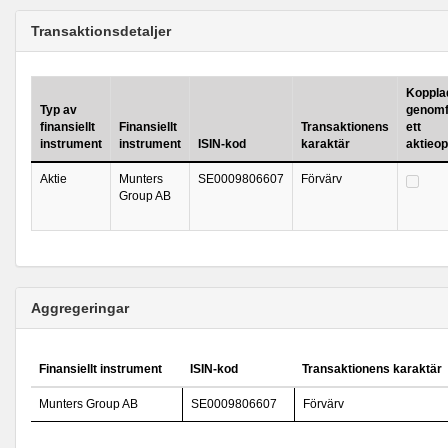
Transaktionsdetaljer
Kopplad 
Typ av
genomf
finansiellt
Finansiellt
Transaktionens
ett
instrument
instrument
ISIN-kod
karaktär
aktieo
Aktie
Munters
SE0009806607
Förvärv
Group AB
Aggregeringar
Finansiellt instrument
ISIN-kod
Transaktionens karaktär
Munters Group AB
SE0009806607
Förvärv