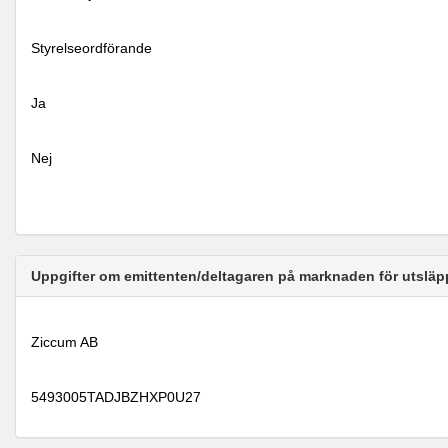
Styrelseordförande
Ja
Nej
Uppgifter om emittenten/deltagaren på marknaden för utsläp
Ziccum AB
5493005TADJBZHXP0U27