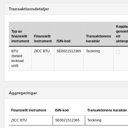
Transaktionsdetaljer
Kopplad 
Typ av
genomf
finansiellt
Finansiellt
Transaktionens
ett
instrument
instrument
ISIN-kod
karaktär
aktieo
BTU
ZICC BTU
SE0021512365
Teckning
(betald
tecknad
unit)
Aggregeringar
Finansiellt instrument
ISIN-kod
Transaktionens karaktär
ZICC BTU
SE0021512365
Teckning