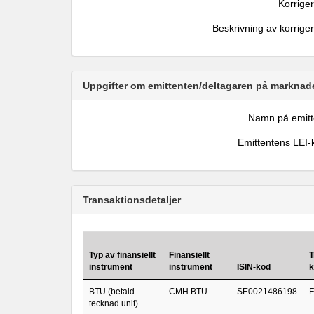
Korrige
Beskrivning av korrige
Uppgifter om emittenten/deltagaren på marknade
Namn på emitt
Emittentens LEI-
Transaktionsdetaljer
Typ av finansiellt
Finansiellt
T
instrument
instrument
ISIN-kod
k
BTU (betald
CMH BTU
SE0021486198
F
tecknad unit)