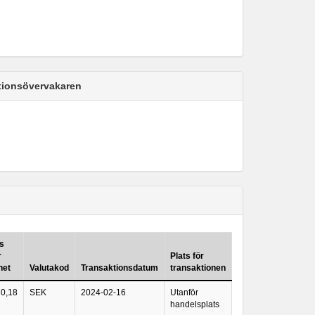
ktionsövervakaren
is
r
Plats för
het
Valutakod
Transaktionsdatum
transaktionen
0,18
SEK
2024-02-16
Utanför
handelsplats