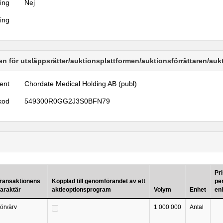
ring
Nej
ring
n för utsläppsrätter/auktionsplattformen/auktionsförrättaren/au
ent
Chordate Medical Holding AB (publ)
kod
549300R0GG2J3S0BFN79
Pr
ransaktionens
Kopplad till genomförandet av ett
pe
araktär
aktieoptionsprogram
Volym
Enhet
en
örvärv
1 000 000
Antal