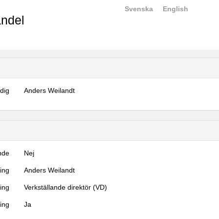
Svenska
English
ndel
dig
Anders Weilandt
nde
Nej
ning
Anders Weilandt
ning
Verkställande direktör (VD)
ing
Ja