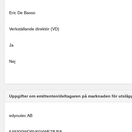
Eric De Basso
Verkställande direktör (VD)
Ja
Nej
Uppgifter om emittenten/deltagaren på marknaden för utsläp
edyoutec AB
549300WQRV60YWEZBJ58