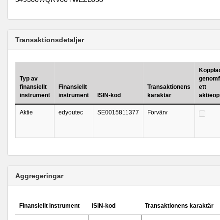
Transaktionsdetaljer
Kopplad 
Typ av
genomf
finansiellt
Finansiellt
Transaktionens
ett
instrument
instrument
ISIN-kod
karaktär
aktieo
Aktie
edyoutec
SE0015811377
Förvärv
Aggregeringar
Finansiellt instrument
ISIN-kod
Transaktionens karaktär