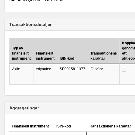
Transaktionsdetaljer
Kopplad 
Typ av
genomf
finansiellt
Finansiellt
Transaktionens
ett
instrument
instrument
ISIN-kod
karaktär
aktieo
Aktie
edyoutec
SE0015811377
Förvärv
Aggregeringar
Finansiellt instrument
ISIN-kod
Transaktionens karaktär