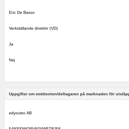
Eric De Basso
Verkställande direktör (VD)
Ja
Nej
Uppgifter om emittenten/deltagaren på marknaden för utsläp
edyoutec AB
549300WQRV60YWEZBJ58