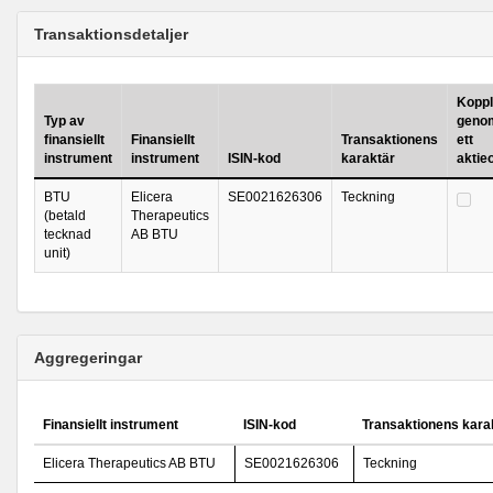
Transaktionsdetaljer
Koppla
Typ av
genom
finansiellt
Finansiellt
Transaktionens
ett
instrument
instrument
ISIN-kod
karaktär
aktie
BTU
Elicera
SE0021626306
Teckning
(betald
Therapeutics
tecknad
AB BTU
unit)
Aggregeringar
Finansiellt instrument
ISIN-kod
Transaktionens kara
Elicera Therapeutics AB BTU
SE0021626306
Teckning