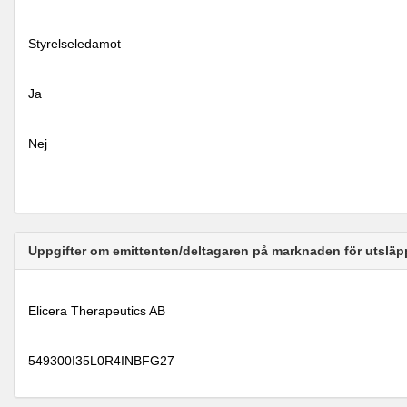
Styrelseledamot
Ja
Nej
Uppgifter om emittenten/deltagaren på marknaden för utsläp
Elicera Therapeutics AB
549300I35L0R4INBFG27