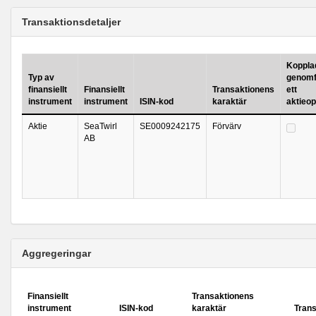
Transaktionsdetaljer
Kopplad 
Typ av
genomf
finansiellt
Finansiellt
Transaktionens
ett
instrument
instrument
ISIN-kod
karaktär
aktieo
Aktie
SeaTwirl
SE0009242175
Förvärv
AB
Aggregeringar
Finansiellt
Transaktionens
instrument
ISIN-kod
karaktär
Tran