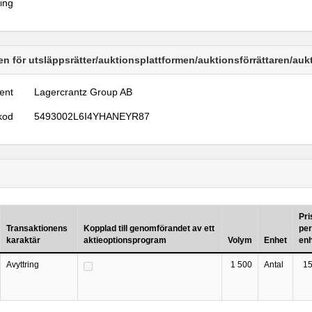
ring
n för utsläppsrätter/auktionsplattformen/auktionsförrättaren/au
ent
Lagercrantz Group AB
kod
5493002L6I4YHANEYR87
Pri
Transaktionens
Kopplad till genomförandet av ett
per
karaktär
aktieoptionsprogram
Volym
Enhet
en
Avyttring
1 500
Antal
15