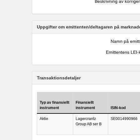
Beskrivning av korrige
Uppgifter om emittenten/deltagaren på marknade
Namn på emitt
Emittentens LEI-
Transaktionsdetaljer
Typ av finansiellt
Finansiellt
instrument
instrument
ISIN-kod
Aktie
Lagercrantz
SE0014990966
Group AB ser B