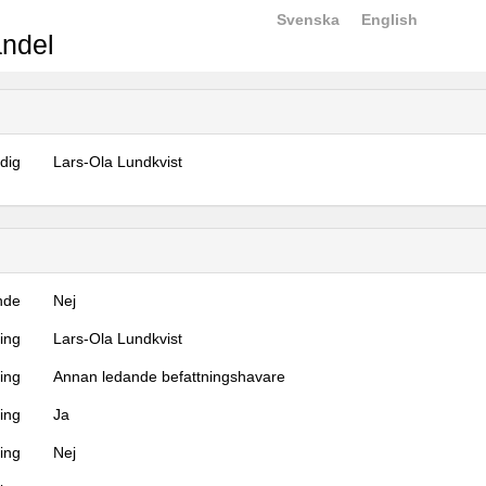
Svenska
English
ndel
dig
Lars-Ola Lundkvist
nde
Nej
ning
Lars-Ola Lundkvist
ning
Annan ledande befattningshavare
ing
Ja
ring
Nej