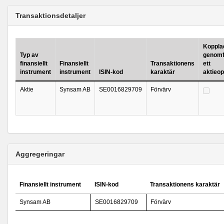
Transaktionsdetaljer
Kopplad 
Typ av
genomf
finansiellt
Finansiellt
Transaktionens
ett
instrument
instrument
ISIN-kod
karaktär
aktieo
Aktie
Synsam AB
SE0016829709
Förvärv
Aggregeringar
Finansiellt instrument
ISIN-kod
Transaktionens karaktär
Synsam AB
SE0016829709
Förvärv