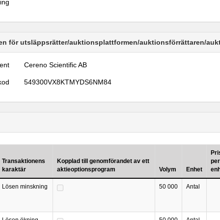
ring
n för utsläppsrätter/auktionsplattformen/auktionsförrättaren/au
ent
Cereno Scientific AB
kod
549300VX8KTMYDS6NM84
Pri
Transaktionens
Kopplad till genomförandet av ett
per
karaktär
aktieoptionsprogram
Volym
Enhet
en
Lösen minskning
50 000
Antal