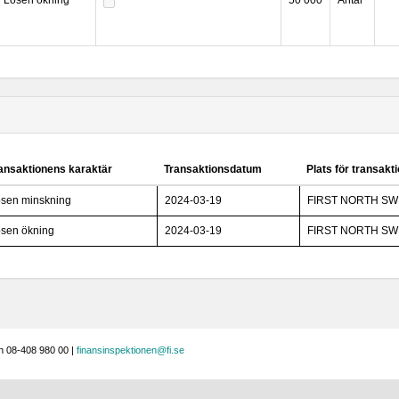
Lösen ökning
50 000
Antal
ansaktionens karaktär
Transaktionsdatum
Plats för transakt
sen minskning
2024-03-19
FIRST NORTH S
sen ökning
2024-03-19
FIRST NORTH S
n 08-408 980 00 |
finansinspektionen@fi.se