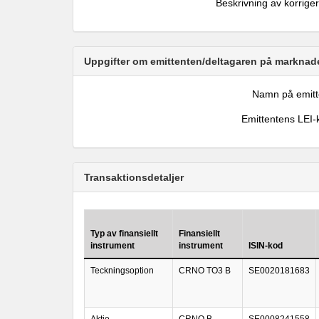
Beskrivning av korrige
Uppgifter om emittenten/deltagaren på marknade
Namn på emitt
Emittentens LEI-
Transaktionsdetaljer
Typ av finansiellt
Finansiellt
instrument
instrument
ISIN-kod
Teckningsoption
CRNO TO3 B
SE0020181683