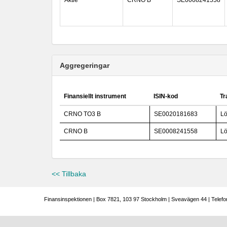
Aktie
CRNO B
SE0008241558
Aggregeringar
Finansiellt instrument
ISIN-kod
Tr
CRNO TO3 B
SE0020181683
Lö
CRNO B
SE0008241558
Lö
<< Tillbaka
Finansinspektionen | Box 7821, 103 97 Stockholm | Sveavägen 44 | Telefo