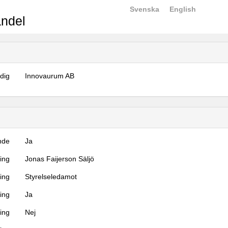
Svenska
English
ndel
dig
Innovaurum AB
nde
Ja
ning
Jonas Faijerson Säljö
ning
Styrelseledamot
ing
Ja
ring
Nej