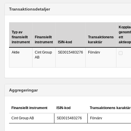
Transaktionsdetaljer
Kopplad 
Typ av
genomf
finansiellt
Finansiellt
Transaktionens
ett
instrument
instrument
ISIN-kod
karaktär
aktieo
Aktie
Cint Group
SE0015483276
Förvärv
AB
Aggregeringar
Finansiellt instrument
ISIN-kod
Transaktionens karaktär
Cint Group AB
SE0015483276
Förvärv