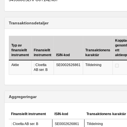
Transaktionsdetaljer
Kopplad 
Typ av
genomf
finansiellt
Finansiellt
Transaktionens
ett
instrument
instrument
ISIN-kod
karaktär
aktieo
Aktie
: Cloetta
SE0002626861
Tilldelning
AB ser. B
Aggregeringar
Finansiellt instrument
ISIN-kod
Transaktionens karaktär
: Cloetta AB ser. B
SE0002626861
Tilldelning