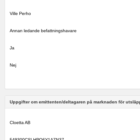
Ville Perho
Annan ledande befattningshavare
Ja
Nej
Uppgifter om emittenten/deltagaren på marknaden för utsläp
Cloetta AB
549300CSLHPO6Y1AZN37