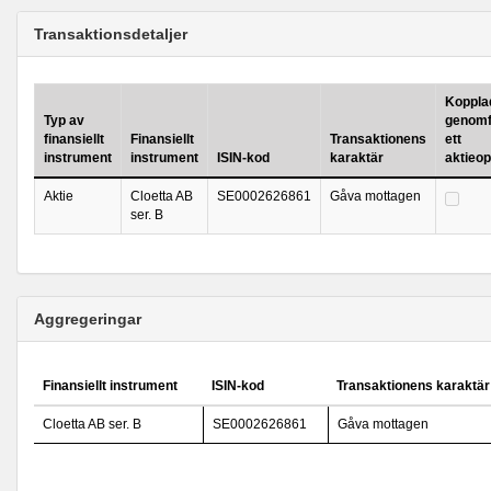
Transaktionsdetaljer
Kopplad 
Typ av
genomf
finansiellt
Finansiellt
Transaktionens
ett
instrument
instrument
ISIN-kod
karaktär
aktieo
Aktie
Cloetta AB
SE0002626861
Gåva mottagen
ser. B
Aggregeringar
Finansiellt instrument
ISIN-kod
Transaktionens karaktär
Cloetta AB ser. B
SE0002626861
Gåva mottagen