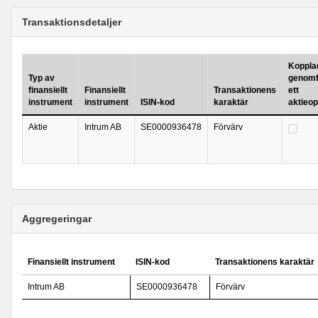
Transaktionsdetaljer
Kopplad 
Typ av
genomf
finansiellt
Finansiellt
Transaktionens
ett
instrument
instrument
ISIN-kod
karaktär
aktieo
Aktie
Intrum AB
SE0000936478
Förvärv
Aggregeringar
Finansiellt instrument
ISIN-kod
Transaktionens karaktär
Intrum AB
SE0000936478
Förvärv