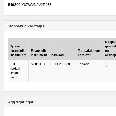
549300IY6ZWVN0V2P455
Transaktionsdetaljer
Kopplad 
Typ av
genomf
finansiellt
Finansiellt
Transaktionens
ett
instrument
instrument
ISIN-kod
karaktär
aktieo
BTU
SCIB BTU
SE0021923869
Förvärv
(betald
tecknad
unit)
Aggregeringar