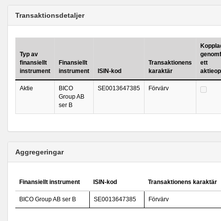
Transaktionsdetaljer
Kopplad 
Typ av
genomf
finansiellt
Finansiellt
Transaktionens
ett
instrument
instrument
ISIN-kod
karaktär
aktieo
Aktie
BICO
SE0013647385
Förvärv
Group AB
ser B
Aggregeringar
Finansiellt instrument
ISIN-kod
Transaktionens karaktär
BICO Group AB ser B
SE0013647385
Förvärv