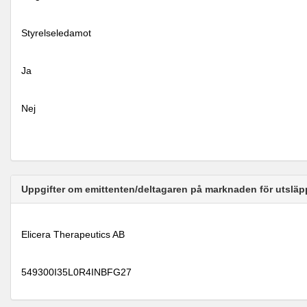
Styrelseledamot
Ja
Nej
Uppgifter om emittenten/deltagaren på marknaden för utsläp
Elicera Therapeutics AB
549300I35L0R4INBFG27