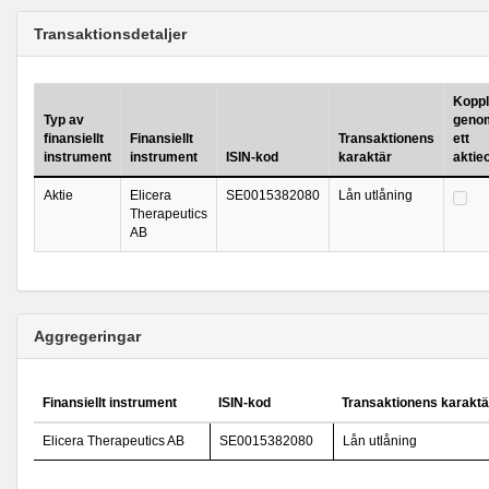
Transaktionsdetaljer
Koppla
Typ av
genom
finansiellt
Finansiellt
Transaktionens
ett
instrument
instrument
ISIN-kod
karaktär
aktie
Aktie
Elicera
SE0015382080
Lån utlåning
Therapeutics
AB
Aggregeringar
Finansiellt instrument
ISIN-kod
Transaktionens karaktä
Elicera Therapeutics AB
SE0015382080
Lån utlåning