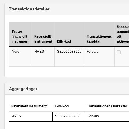
Transaktionsdetaljer
Kopplad 
Typ av
genomf
finansiellt
Finansiellt
Transaktionens
ett
instrument
instrument
ISIN-kod
karaktär
aktieo
Aktie
NREST
SE0022088217
Förvärv
Aggregeringar
Finansiellt instrument
ISIN-kod
Transaktionens karaktär
NREST
SE0022088217
Förvärv