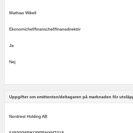
Mathias Wikell
Ekonomichef/finanschef/finansdirektör
Ja
Nej
Uppgifter om emittenten/deltagaren på marknaden för utsläp
Nordrest Holding AB
549300WNKQRREHXMT018