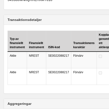
Transaktionsdetaljer
Kopplad 
Typ av
genomf
finansiellt
Finansiellt
Transaktionens
ett
instrument
instrument
ISIN-kod
karaktär
aktieo
Aktie
NREST
SE0022088217
Förvärv
Aktie
NREST
SE0022088217
Förvärv
Aggregeringar