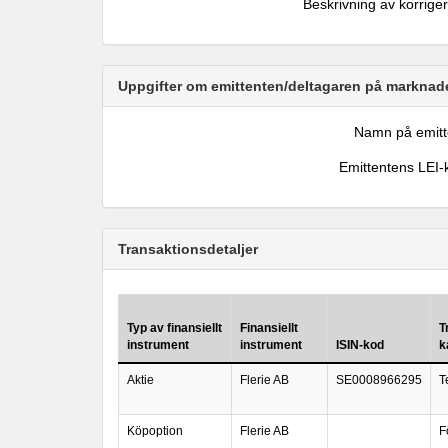
Beskrivning av korrige
Uppgifter om emittenten/deltagaren på marknade
Namn på emitt
Emittentens LEI-
Transaktionsdetaljer
Typ av finansiellt
Finansiellt
T
instrument
instrument
ISIN-kod
k
Aktie
Flerie AB
SE0008966295
T
Köpoption
Flerie AB
F