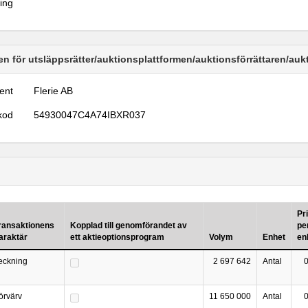
ring
n för utsläppsrätter/auktionsplattformen/auktionsförrättaren/au
ent
Flerie AB
kod
54930047C4A74IBXR037
Pr
ransaktionens
Kopplad till genomförandet av
pe
araktär
ett aktieoptionsprogram
Volym
Enhet
en
eckning
2 697 642
Antal
örvärv
11 650 000
Antal