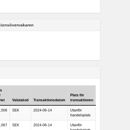
ktionsövervakaren
is
r
Plats för
het
Valutakod
Transaktionsdatum
transaktionen
0,506
SEK
2024-06-14
Utanför
handelsplats
0,067
SEK
2024-06-14
Utanför