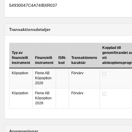
54930047C4A74IBXR037
Transaktionsdetaljer
Kopplad till
Typ av
genomförandet a
finansiellt
Finansiellt
ISIN-
Transaktionens
ett
instrument
instrument
kod
karaktär
aktieoptionsprog
Köpoption
Flerie AB
Förvärv
Köpoption
2026
Köpoption
Flerie AB
Förvärv
Köpoption
2028
Aggregeringar