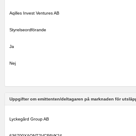
Aqilles Invest Ventures AB
Styrelseordförande
Ja
Nej
Uppgifter om emittenten/deltagaren på marknaden för utsläp
Lyckegård Group AB
636700XAQNT2VCPAVK24