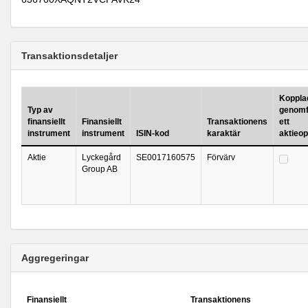
Transaktionsdetaljer
Kopplad 
Typ av
genomf
finansiellt
Finansiellt
Transaktionens
ett
instrument
instrument
ISIN-kod
karaktär
aktieo
Aktie
Lyckegård
SE0017160575
Förvärv
Group AB
Aggregeringar
Finansiellt
Transaktionens