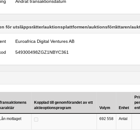
ring
Ändrat transaktionsdatum
n för utsläppsrätter/auktionsplattformen/auktionsförrättaren/au
ent
Euroafrica Digital Ventures AB
kod
549300498ZGZ1NBYC361
Pri
Transaktionens
Kopplad till genomförandet av ett
pe
karaktär
aktieoptionsprogram
Volym
Enhet
en
Lån mottaget
692 558
Antal