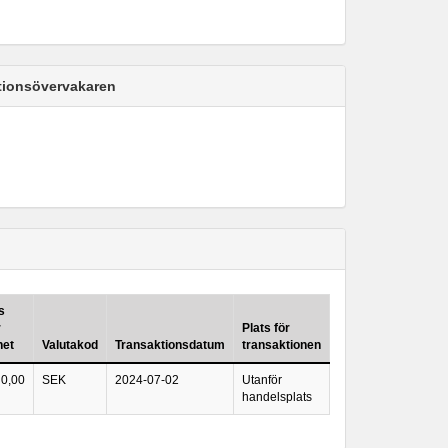
ktionsövervakaren
s
r
Plats för
het
Valutakod
Transaktionsdatum
transaktionen
0,00
SEK
2024-07-02
Utanför
handelsplats