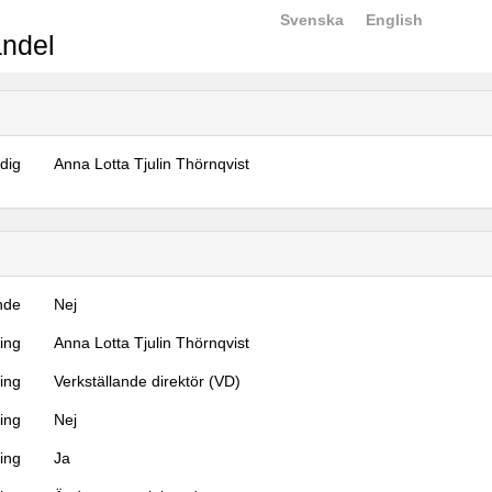
Svenska
English
ndel
dig
Anna Lotta Tjulin Thörnqvist
nde
Nej
ning
Anna Lotta Tjulin Thörnqvist
ning
Verkställande direktör (VD)
ing
Nej
ring
Ja