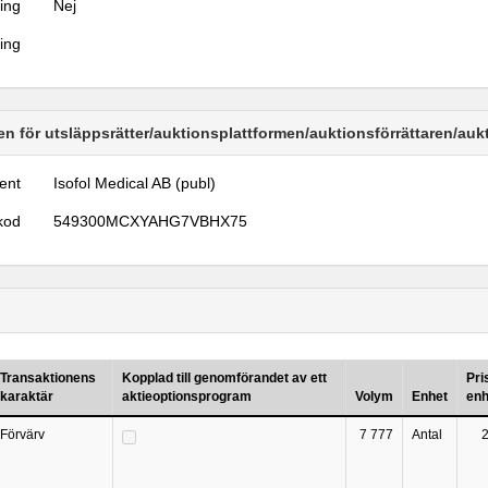
ring
Nej
ring
n för utsläppsrätter/auktionsplattformen/auktionsförrättaren/au
ent
Isofol Medical AB (publ)
kod
549300MCXYAHG7VBHX75
Transaktionens
Kopplad till genomförandet av ett
Pri
karaktär
aktieoptionsprogram
Volym
Enhet
enh
Förvärv
7 777
Antal