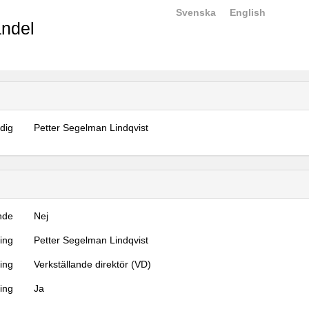
Svenska
English
ndel
dig
Petter Segelman Lindqvist
nde
Nej
ning
Petter Segelman Lindqvist
ning
Verkställande direktör (VD)
ing
Ja