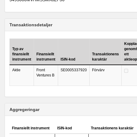
Transaktionsdetaljer
Kopplad 
Typ av
genomf
finansiellt
Finansiellt
Transaktionens
ett
instrument
instrument
ISIN-kod
karaktär
aktieo
Aktie
Front
SE0005337920
Förvärv
Ventures B
Aggregeringar
Finansiellt instrument
ISIN-kod
Transaktionens karaktär