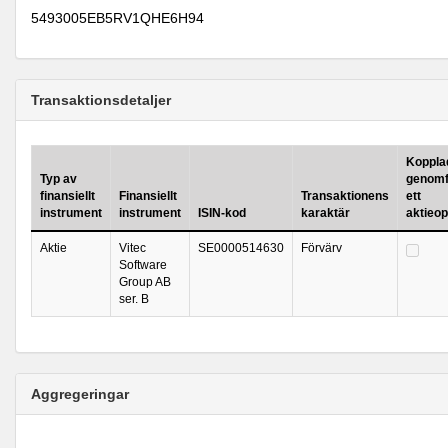
5493005EB5RV1QHE6H94
Transaktionsdetaljer
Kopplad 
Typ av
genomf
finansiellt
Finansiellt
Transaktionens
ett
instrument
instrument
ISIN-kod
karaktär
aktieo
Aktie
Vitec
SE0000514630
Förvärv
Software
Group AB
ser. B
Aggregeringar