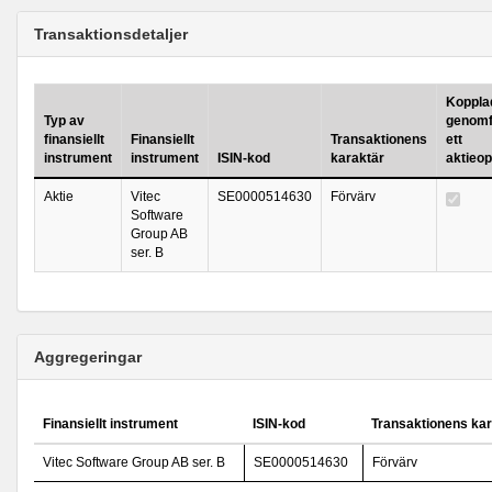
Transaktionsdetaljer
Kopplad 
Typ av
genomf
finansiellt
Finansiellt
Transaktionens
ett
instrument
instrument
ISIN-kod
karaktär
aktieo
Aktie
Vitec
SE0000514630
Förvärv
Software
Group AB
ser. B
Aggregeringar
Finansiellt instrument
ISIN-kod
Transaktionens kar
Vitec Software Group AB ser. B
SE0000514630
Förvärv