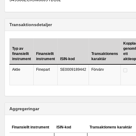
Transaktionsdetaljer
Kopplad 
Typ av
genomf
finansiellt
Finansiellt
Transaktionens
ett
instrument
instrument
ISIN-kod
karaktär
aktieo
Aktie
Finepart
SE0009189442
Förvärv
Aggregeringar
Finansiellt instrument
ISIN-kod
Transaktionens karaktär