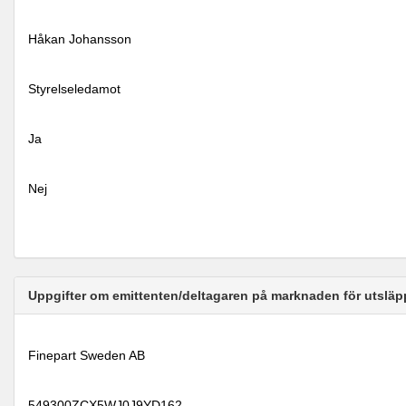
Håkan Johansson
Styrelseledamot
Ja
Nej
Uppgifter om emittenten/deltagaren på marknaden för utsläp
Finepart Sweden AB
549300ZCX5WJ0J9YD162