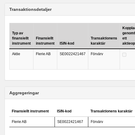
Transaktionsdetaljer
Kopplad 
Typ av
genomf
finansiellt
Finansiellt
Transaktionens
ett
instrument
instrument
ISIN-kod
karaktär
aktieo
Aktie
Flerie AB
SE0022421467
Förvärv
Aggregeringar
Finansiellt instrument
ISIN-kod
Transaktionens karaktär
Flerie AB
SE0022421467
Förvärv