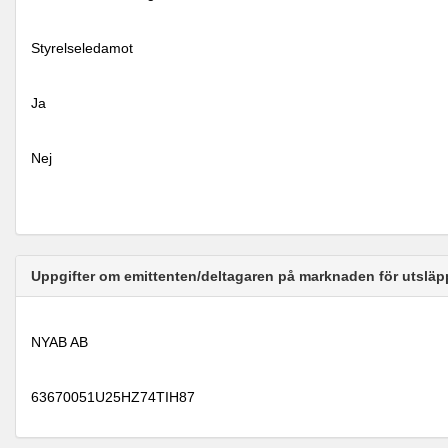
Styrelseledamot
Ja
Nej
Uppgifter om emittenten/deltagaren på marknaden för utsläp
NYAB AB
63670051U25HZ74TIH87