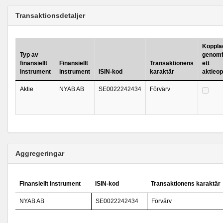
Transaktionsdetaljer
Kopplad 
Typ av
genomf
finansiellt
Finansiellt
Transaktionens
ett
instrument
instrument
ISIN-kod
karaktär
aktieo
Aktie
NYAB AB
SE0022242434
Förvärv
Aggregeringar
Finansiellt instrument
ISIN-kod
Transaktionens karaktär
NYAB AB
SE0022242434
Förvärv