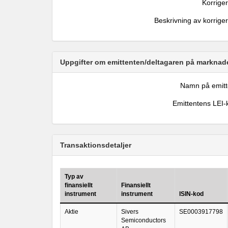
Korrige
Beskrivning av korrige
Uppgifter om emittenten/deltagaren på marknade
Namn på emitt
Emittentens LEI-
Transaktionsdetaljer
Typ av
finansiellt
Finansiellt
instrument
instrument
ISIN-kod
Aktie
Sivers
SE0003917798
Semiconductors