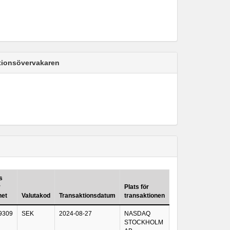
ktionsövervakaren
s
r
Plats för
het
Valutakod
Transaktionsdatum
transaktionen
9309
SEK
2024-08-27
NASDAQ
STOCKHOLM