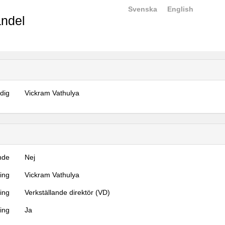
Svenska
English
ndel
dig
Vickram Vathulya
nde
Nej
ning
Vickram Vathulya
ning
Verkställande direktör (VD)
ing
Ja