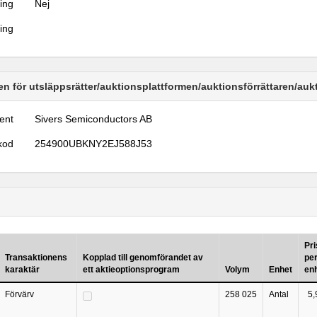
ring
Nej
ring
n för utsläppsrätter/auktionsplattformen/auktionsförrättaren/au
ent
Sivers Semiconductors AB
kod
254900UBKNY2EJ588J53
Pri
Transaktionens
Kopplad till genomförandet av
pe
karaktär
ett aktieoptionsprogram
Volym
Enhet
en
Förvärv
258 025
Antal
5,