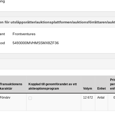
ring
n för utsläppsrätter/auktionsplattformen/auktionsförrättaren/au
ent
Frontventures
kod
5493000MVHMSSMX8ZF36
Pri
Transaktionens
Kopplad till genomförandet av ett
per
karaktär
aktieoptionsprogram
Volym
Enhet
en
Förvärv
12 672
Antal