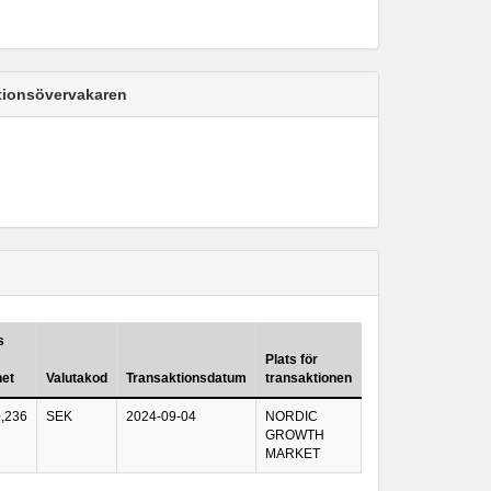
ktionsövervakaren
s
Plats för
het
Valutakod
Transaktionsdatum
transaktionen
0,236
SEK
2024-09-04
NORDIC
GROWTH
MARKET