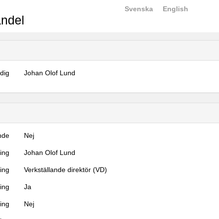
Svenska
English
ndel
dig
Johan Olof Lund
nde
Nej
ning
Johan Olof Lund
ning
Verkställande direktör (VD)
ing
Ja
ring
Nej