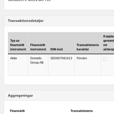
Transaktionsdetaljer
Kopplad 
Typ av
genomf
finansiellt
Finansiellt
Transaktionens
ett
instrument
instrument
ISIN-kod
karaktär
aktieo
Aktie
Dometic
SE0007691613
Förvärv
Group AB
Aggregeringar
Finansiellt
Transaktionens