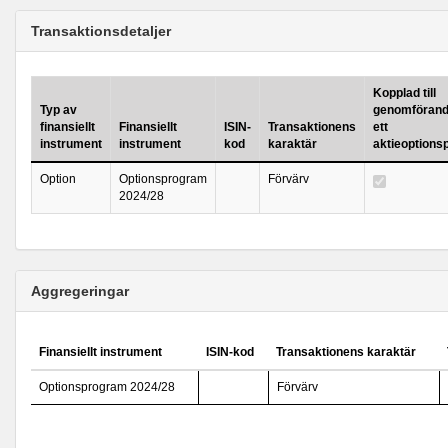
Transaktionsdetaljer
Kopplad till
Typ av
genomförand
finansiellt
Finansiellt
ISIN-
Transaktionens
ett
instrument
instrument
kod
karaktär
aktieoption
Option
Optionsprogram
Förvärv
2024/28
Aggregeringar
Finansiellt instrument
ISIN-kod
Transaktionens karaktär
Optionsprogram 2024/28
Förvärv