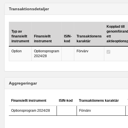
Transaktionsdetaljer
Kopplad till
Typ av
genomförand
finansiellt
Finansiellt
ISIN-
Transaktionens
ett
instrument
instrument
kod
karaktär
aktieoption
Option
Optionsprogram
Förvärv
2024/28
Aggregeringar
Finansiellt instrument
ISIN-kod
Transaktionens karaktär
Optionsprogram 2024/28
Förvärv