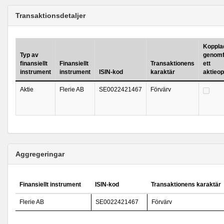
Transaktionsdetaljer
Kopplad 
Typ av
genomf
finansiellt
Finansiellt
Transaktionens
ett
instrument
instrument
ISIN-kod
karaktär
aktieo
Aktie
Flerie AB
SE0022421467
Förvärv
Aggregeringar
Finansiellt instrument
ISIN-kod
Transaktionens karaktär
Flerie AB
SE0022421467
Förvärv