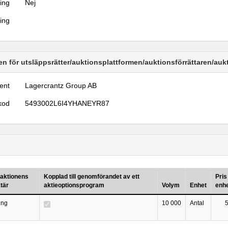
ring
Nej
ring
n för utsläppsrätter/auktionsplattformen/auktionsförrättaren/au
ent
Lagercrantz Group AB
kod
5493002L6I4YHANEYR87
aktionens
Kopplad till genomförandet av ett
Pris
tär
aktieoptionsprogram
Volym
Enhet
enh
ing
10 000
Antal