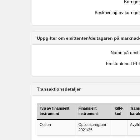
Korrige
Beskrivning av korrige
Uppgifter om emittenten/deltagaren på marknade
Namn på emitt
Emittentens LEI-
Transaktionsdetaljer
Typ av finansiellt
Finansiellt
ISIN-
Trans
instrument
instrument
kod
karak
Option
Optionsprogram
Avyttr
2021/25