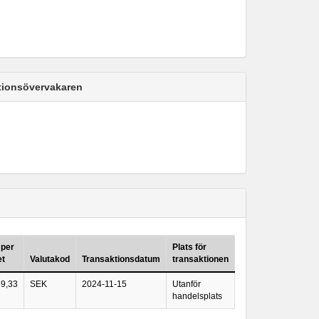
ktionsövervakaren
 per
Plats för
et
Valutakod
Transaktionsdatum
transaktionen
59,33
SEK
2024-11-15
Utanför
handelsplats