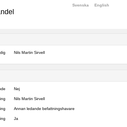
Svenska
English
ndel
dig
Nils Martin Sirvell
nde
Nej
ning
Nils Martin Sirvell
ning
Annan ledande befattningshavare
ing
Ja