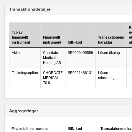
Transaktionsdetaljer
K
Typ av
g
finansiellt
Finansiellt
Transaktionens
et
instrument
instrument
ISIN-kod
karaktär
a
Aktie
Chordate
SE0009495559
Lösen ökning
Medical
Holding AB
Teckningsoption
CHORDATE
SE0021486131
Lösen
MEDICAL
minskning
T0 8
Aggregeringar
Finansiellt instrument
ISIN-kod
Transaktionens ka