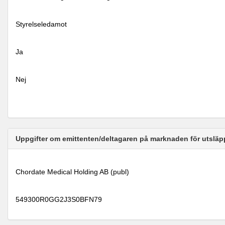
Styrelseledamot
Ja
Nej
Uppgifter om emittenten/deltagaren på marknaden för utsläp
Chordate Medical Holding AB (publ)
549300R0GG2J3S0BFN79