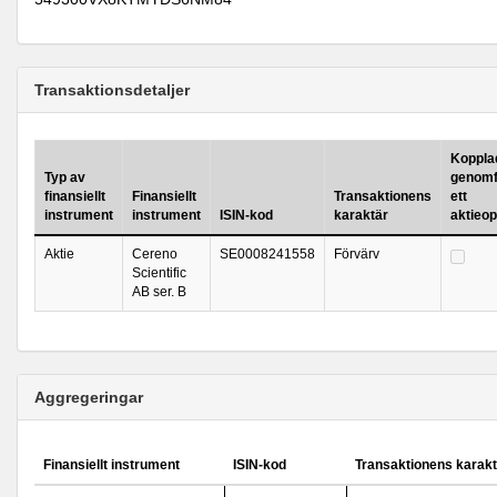
Transaktionsdetaljer
Kopplad 
Typ av
genomf
finansiellt
Finansiellt
Transaktionens
ett
instrument
instrument
ISIN-kod
karaktär
aktieo
Aktie
Cereno
SE0008241558
Förvärv
Scientific
AB ser. B
Aggregeringar
Finansiellt instrument
ISIN-kod
Transaktionens karakt