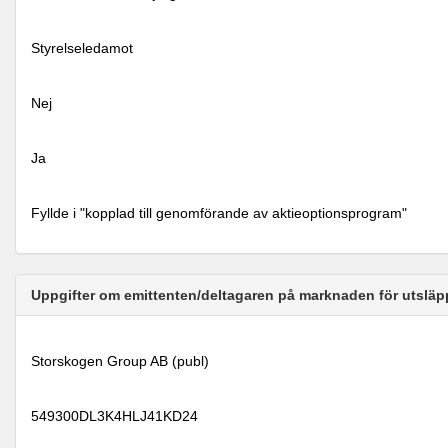
Styrelseledamot
Nej
Ja
Fyllde i "kopplad till genomförande av aktieoptionsprogram"
Uppgifter om emittenten/deltagaren på marknaden för utsläp
Storskogen Group AB (publ)
549300DL3K4HLJ41KD24