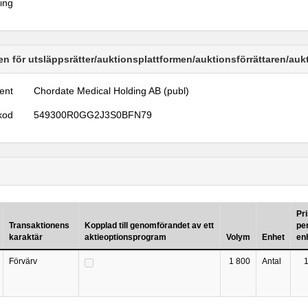
ring
n för utsläppsrätter/auktionsplattformen/auktionsförrättaren/au
ent
Chordate Medical Holding AB (publ)
kod
549300R0GG2J3S0BFN79
Pr
Transaktionens
Kopplad till genomförandet av ett
pe
karaktär
aktieoptionsprogram
Volym
Enhet
en
Förvärv
1 800
Antal