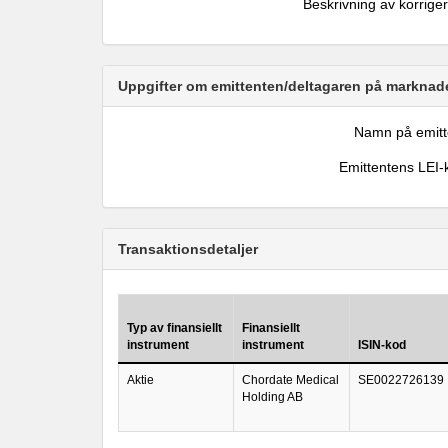
Beskrivning av korrige
Uppgifter om emittenten/deltagaren på marknade
Namn på emitt
Emittentens LEI-
Transaktionsdetaljer
Typ av finansiellt
Finansiellt
instrument
instrument
ISIN-kod
Aktie
Chordate Medical
SE0022726139
Holding AB