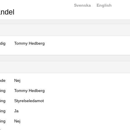
Svenska
English
ndel
dig
Tommy Hedberg
nde
Nej
ning
Tommy Hedberg
ning
Styrelseledamot
ing
Ja
ring
Nej