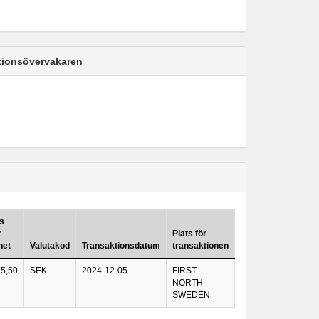
ktionsövervakaren
is
r
Plats för
het
Valutakod
Transaktionsdatum
transaktionen
15,50
SEK
2024-12-05
FIRST
NORTH
SWEDEN