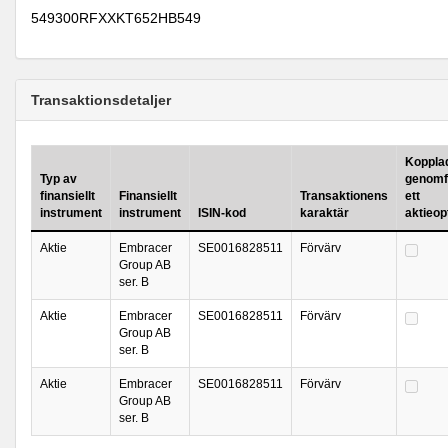
549300RFXXKT652HB549
Transaktionsdetaljer
Kopplad 
Typ av
genomf
finansiellt
Finansiellt
Transaktionens
ett
instrument
instrument
ISIN-kod
karaktär
aktieo
Aktie
Embracer
SE0016828511
Förvärv
Group AB
ser. B
Aktie
Embracer
SE0016828511
Förvärv
Group AB
ser. B
Aktie
Embracer
SE0016828511
Förvärv
Group AB
ser. B